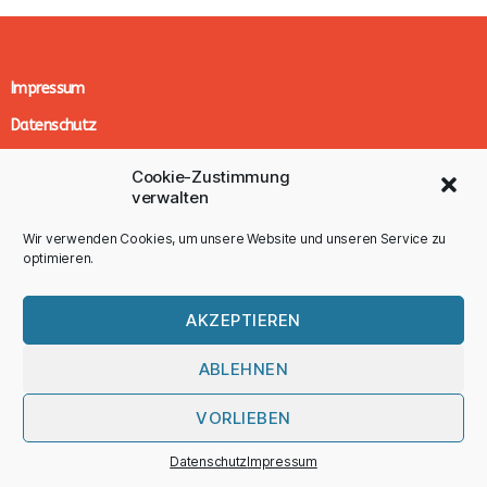
Impressum
Datenschutz
© 2025 MAPIKA
Cookie-Zustimmung
verwalten
Stoffwindeln sind viel cooler, als Du denkst.
Deep Dive
Wir verwenden Cookies, um unsere Website und unseren Service zu
optimieren.
AKZEPTIEREN
ABLEHNEN
VORLIEBEN
Datenschutz
Impressum